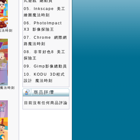
式遊戲 總動員
05.
Inkscape 美工
繪圖魔法時刻
06.
PhotoImpact
X3 影像探險王
魔法時刻
07.
Chrome 網際網
路魔法時刻
08.
非常好色8 美工
探險王
09.
Gimp影像總動員
10.
KODU 3D程式
設計 魔法時刻
書魔法時刻
目前沒有任何商品評論