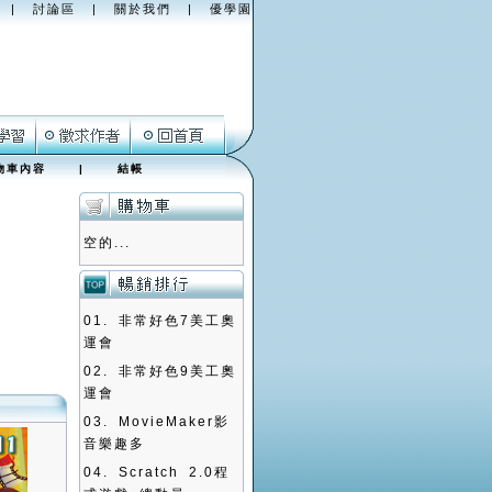
|
討論區
|
關於我們
|
優學園
物車內容
|
結帳
空的...
01.
非常好色7美工奧
運會
02.
非常好色9美工奧
運會
03.
MovieMaker影
音樂趣多
04.
Scratch 2.0程