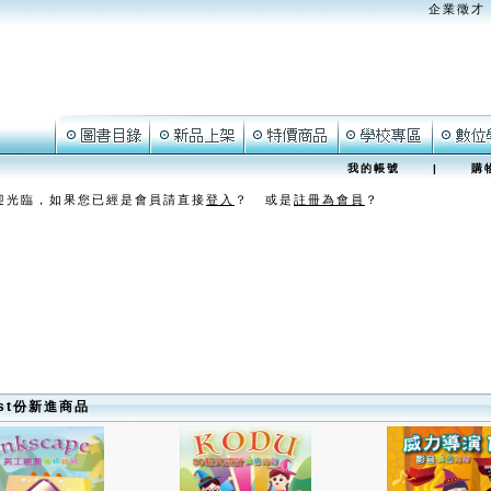
企業徵才
我的帳號
|
購
迎光臨，如果您已經是會員請直接
登入
？ 或是
註冊為會員
？
ust份新進商品