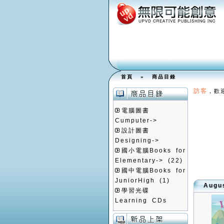
首頁
»
商品目錄
訪客
，歡
電腦圖書
Cumputer->
設計圖書
Designing->
國小電腦Books for
Elementary->
(22)
國中電腦Books for
JuniorHigh
(1)
Aug
學習光碟
Learning CDs