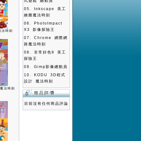
式遊戲 總動員
05.
Inkscape 美工
繪圖魔法時刻
06.
PhotoImpact
X3 影像探險王
魔法時刻
07.
Chrome 網際網
路魔法時刻
08.
非常好色8 美工
探險王
09.
Gimp影像總動員
10.
KODU 3D程式
設計 魔法時刻
書魔法時刻
目前沒有任何商品評論