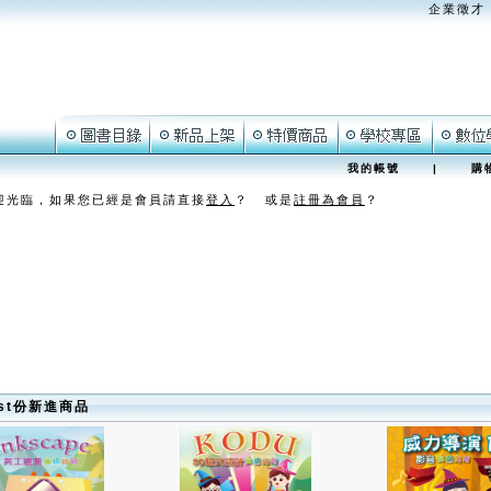
企業徵才
我的帳號
|
購
迎光臨，如果您已經是會員請直接
登入
？ 或是
註冊為會員
？
ust份新進商品