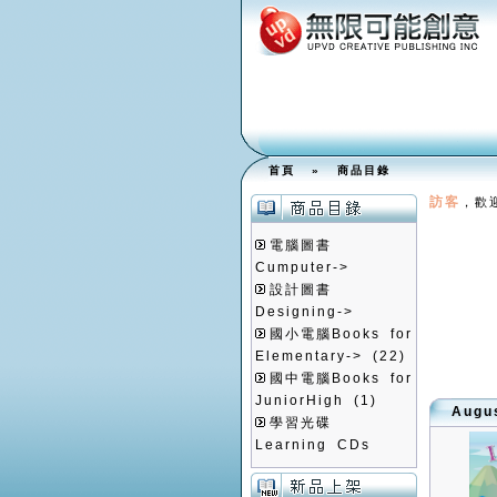
首頁
»
商品目錄
訪客
，歡
電腦圖書
Cumputer->
設計圖書
Designing->
國小電腦Books for
Elementary->
(22)
國中電腦Books for
JuniorHigh
(1)
Aug
學習光碟
Learning CDs