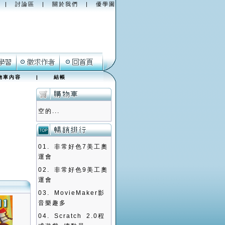
|
討論區
|
關於我們
|
優學園
物車內容
|
結帳
空的...
01.
非常好色7美工奧
運會
02.
非常好色9美工奧
運會
03.
MovieMaker影
音樂趣多
04.
Scratch 2.0程