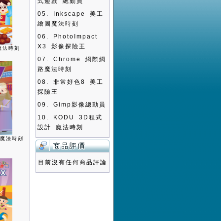
式遊戲 總動員
05.
Inkscape 美工
繪圖魔法時刻
06.
PhotoImpact
X3 影像探險王
魔法時刻
07.
Chrome 網際網
路魔法時刻
08.
非常好色8 美工
探險王
09.
Gimp影像總動員
10.
KODU 3D程式
設計 魔法時刻
書魔法時刻
目前沒有任何商品評論