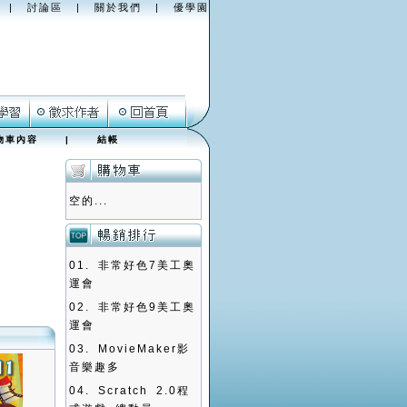
|
討論區
|
關於我們
|
優學園
物車內容
|
結帳
空的...
01.
非常好色7美工奧
運會
02.
非常好色9美工奧
運會
03.
MovieMaker影
音樂趣多
04.
Scratch 2.0程