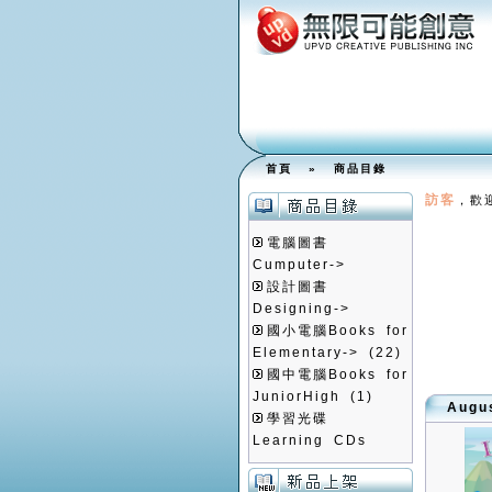
首頁
»
商品目錄
訪客
，歡
電腦圖書
Cumputer->
設計圖書
Designing->
國小電腦Books for
Elementary->
(22)
國中電腦Books for
JuniorHigh
(1)
Aug
學習光碟
Learning CDs