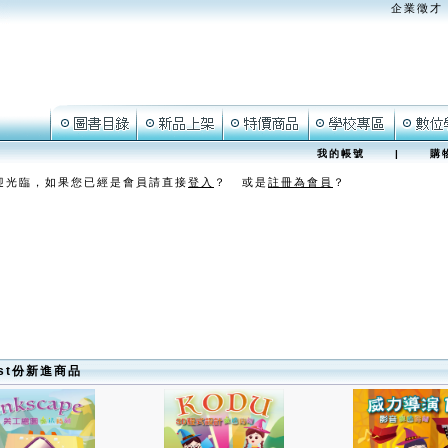
企業徵才
我的帳號
|
購
迎光臨，如果您已經是會員請直接
登入
？ 或是
註冊為會員
？
ust份新進商品