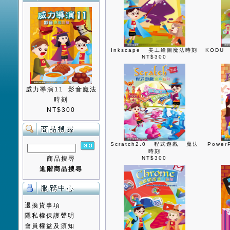
Inkscape 美工繪圖魔法時刻
KODU
NT$300
威力導演11 影音魔法
時刻
NT$300
Scratch2.0 程式遊戲 魔法
Powe
時刻
商品搜尋
NT$300
進階商品搜尋
退換貨事項
隱私權保護聲明
會員權益及須知