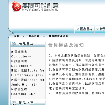
首頁
»
商品目錄
»
會員權益及須知
會員權益及須知
電腦圖書
1. 本站之網路購物採會員制，如要
Cumputer->
2.請詳實填寫會員資料，若是寄送地
設計圖書
以資料不符為由，否認購買行為或是拒
Designing->
3.會員將可不定期收到我們最新產品
國小電腦Books for
4.嚴禁以不同身分重複註冊會員，擾
Elementary->
(22)
5.我們的線上購物服務24小時均可接
國中電腦Books for
6.會員同意之訂購行為，以網路商店
JuniorHigh
(1)
電子交易資料為認定標準。
學習光碟
7.一旦會員資格因故被取消，將同時
Learning CDs